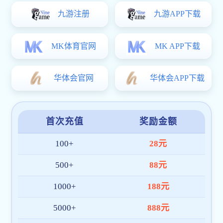
首页
体育快讯
正文
随着新赛季的临近，山东泰山足球队在3月2日举行了一场别
开生面的登泰山祈福活动，并拍摄全家福，以此为新一年的
征程祈求好运。这次活动不仅展示了球队团结一致的精神面
貌，也传递了对未来比赛的期望。在这里，球员们与教练团
队共同攀登泰山，感受大自然的壮丽，同时通过摄影记录下
这珍贵的一刻。本篇文章将从四个方面深入探讨这一盛事，
包括活动背景、球队文化、社会反响以及未来展望。让我们
一起回顾山东泰山怎样通过这样一个有意义的活动，为即将
到来的赛季注入更多积极能量。
1、活动背景及意义
山东泰山足球队作为中国足球超级联赛中的豪门球队，一直
以来都承载着无数球迷的期待与梦想。新赛季即将开启之
际，俱乐部决定以一种富有传统和文化内涵的方式来迎接新