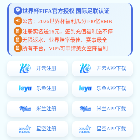
新赛季即将开启山东泰山全队3月2日登
泰山祈福并拍摄全家福活动盛大举行
2026-04-06 15:02
阅读 77 次