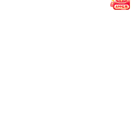
山祈福并拍摄全家福”活动，不仅是一个简单的仪式，更是一
种深层次文化传承和团队建设的重要体现。从历史渊源到现
代竞技，再到社会反响，无不彰显出这支球队对于传统价值
观念和新时代要求结合的重要性。
展望未来，我们期待着山东泰山能继续发扬光大这种团结拼
搏精神，在激烈竞争中脱颖而出，为广大支持者带来更多荣
耀。同时，也希望越来越多的人关注并支持中国足球的发
展，共同见证这个运动蓬勃发展的美好时代。
分享到：