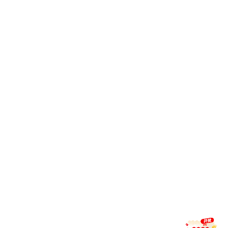
问题，更需强调科学训练与合理休息的重要性。在日常训练
中，应注重热身和拉伸环节，有效激活相关肌肉群，提高柔
韧性，从而减少运动损伤风险。
此外，加强心理素质培养也是不可忽视的一部分。尤其是在
高强度竞争环境下，球员面临巨大的心理压力。一旦心理状
态失衡，将容易导致身体机能下降，从而增加受伤几率。因
此，通过心理辅导等方式提升球员抗压能力，将有助于他们
更好地应对各种挑战。
最后，各队还可以借助现代科技手段，对运动数据进行实时
监控与分析，通过数据化管理优化训练方案，让每位球员都
能在最佳状态下参与比赛。同时，也要教育他们识别自身状
态变化，以便及时反馈给教练和医疗团队，实现自我保护意
识提升。
总结：