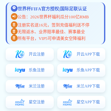
意媒透露巴尔泰萨吉右大腿屈肌不适症
状复杂非单纯肌肉痉挛问题
2026-04-13 22:35
阅读 75 次