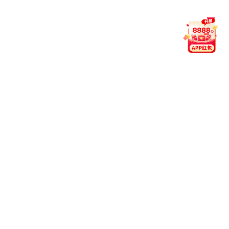
总结：
B席与马尔穆什作为当今足坛炙手可热的人物，其双双离队
将掀起涟漪效应。从个人表现到财务状况，再到市场需求和
事件后果，无一例外地体现出现代足球世界中的复杂交互关
系。这一切都表明，在这个变幻莫测且充满机遇挑战的平台
上，无论是运动员还是俱乐部，都必须不断进行自我审视，
以便于把握每一个契机，实现共同发展。
归根结底，这场即将上演的人事变动，不仅仅关乎两个名
字，更折射出整个行业生态发展趋势。在这种情况下，所有
参与者都需认真思考自己的定位，以便于适应不断变化的大
环境，从而实现自身价值最大化，并促进整个行业朝着更加
繁荣健康的发展方向迈进。
分享到：