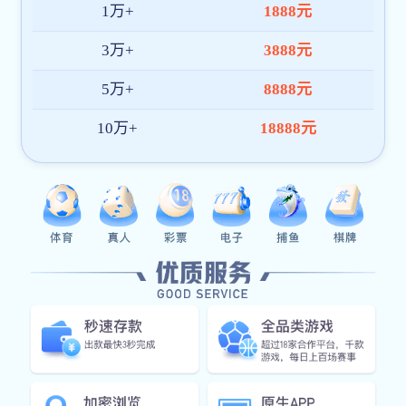
助球队提升整体战斗力。此外，B席还拥有极强的抗压能
力，无论是在关键比赛还是面对强敌时，他总能保持冷静并
做出正确决策。
相较而言，马尔穆什是一名年轻且充满潜力的前锋，他以快
速突破和敏锐的门前嗅觉著称。在过去的一季中，他不仅在
联赛中打入多粒进球，还通过灵活跑位为队友创造了众多机
会。虽然他的技术仍需提升，但他展现出的潜力无疑让许多
豪门俱乐部为之心动。
总之，两位球员在各自位置上的表现都为球队带来了显著收
益，他们不仅是球队攻击线的重要一环，更是未来发展的希
望。因此，如果夏季转会窗口真的失去他们，将会对现有阵
容造成一定冲击。
2、税务情况与财务影响