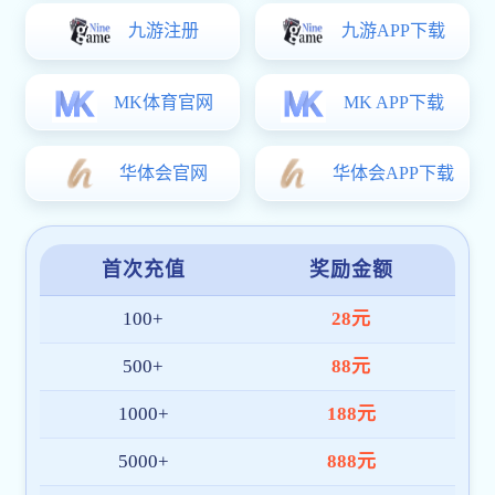
首页
体育快讯
正文
近年来，足球界的动态频繁，球员转会、税务问题和市场行
情都引发了广泛关注。最近有消息称，B席与马尔穆什在去
年共计纳税1780万镑，而今夏这两位球员可能双双离队。这
一消息不仅引发了球迷的热议，也让人们对他们的未来发展
产生了诸多猜测。首先，我们将探讨B席与马尔穆什的个人
表现及其在球队中的重要性；接着分析他们的税务情况及其
对俱乐部财务状况的影响；然后讨论市场上对这两位球员的
需求及潜在去向；最后，我们将总结这一事件对于足球圈及
其粉丝群体可能产生的影响。
1、B席与马尔穆什个人表现
B席是近年来足坛备受瞩目的中场球员，他凭借精准的传球
和出色的控场能力，为球队贡献了不少进攻机会。他在比赛
中的视野开阔，使得他能够快速找到最佳传球路线，从而帮