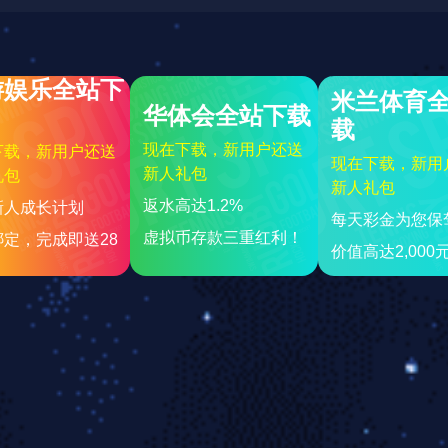
文
场面下缺乏华子显露出球队的粗糙与不足”这一主题。在分析中
问题，二是球员个人能力的局限性，三是团队默契与配合的缺失
林狼在表面热闹、实际缺乏深度的现状。希望通过本文的分析，
引发对其未来发展的思考。
欠佳
术执行力明显不足。尽管球队在赛季初期展现出一定程度的积极
制定的战术布置。尤其是在关键时刻，球员们常常选择个人突破
仅影响了进攻端，也使得防守端漏洞百出。在面对强队时，森林
会，从而频繁得分。这反映出球队在基本功训练上存在短板，导