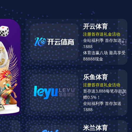
App
公司
体育
注册入口
简介
快讯
便捷
、高清视频、 实时比分与