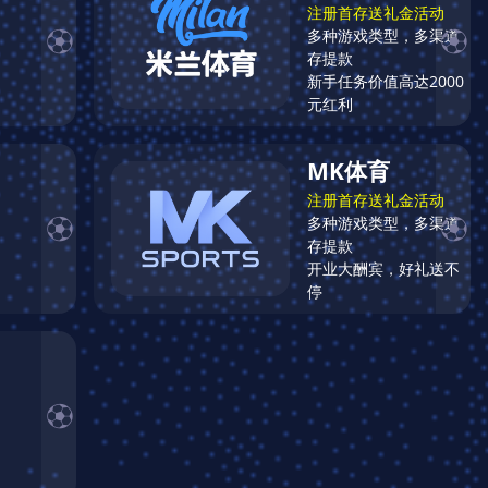
粗糙与不足