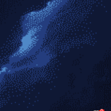
折扣。在许多情况下，我们能
与联动。
费。而这种情况频频发生，无
有些年轻球员甚至会因为经验
。他们需要时间去了解队友习
，却依然暴露出深层次的问题
现许多决策都是短视且缺乏前
和风格，使得整个队伍始终处
预期般快速成长，而一些老将