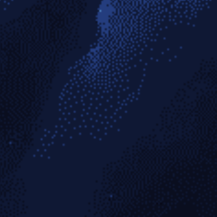
化。这样的操作不仅消耗了大量资源，更加重了对球队现状的不
的连锁反应。
看似热闹但却杂乱无章的一幕幕，就不得不反思这些管理层做法
满希望的队伍愈发陷入泥潭，无形之中抑制着其向前发展的动力
下缺乏华子显露出球队的粗糙与不足”的现象并非偶然，而是一
默契到管理层决策，每一个环节都有待改善，以提升整体竞技水
，必须从根本上审视自身问题，通过合理调整来推动各项工作的
都能发挥最大潜力，从而实现长足发展及更大的成功，否则，仅