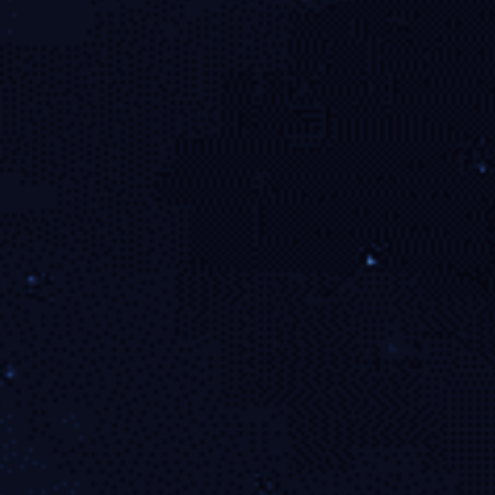
下一篇
登贝莱荣归故里埃夫勒市展现金球