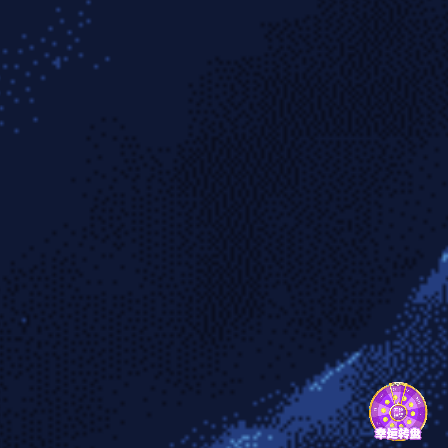
中，即便有明星球员打出了高
表面的热闹与内里的混乱之间
但他们在关键时刻往往无法挺
弱。
员。一旦这些核心受到了限制
时会陷入困境。
必能迅速调整状态填补空缺，
掩实质上的窘迫与无奈。