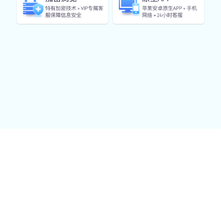
梅西被认为是当代足球最伟大的代表之一，他不仅仅是一名
优秀球员，更是推动足球全球化的重要力量。他在巴萨长达
20年的职业生涯中，以卓越表现吸引了无数年轻人的目光，
让更多人开始关注这项运动。尤其是在2014年带领阿根廷队
进入世界杯决赛后，他将国家队荣誉与个人成就完美结合，
产生了深远影响。
而费德勒同样具有巨大的影响力，他被誉为“网球之神”，不
仅因为其出色技艺，还因为他对推广网球这项运动做出的贡
献。他参与慈善活动、推动青少年培训等举措，使得更多人
接触并热爱这项优雅而复杂的运动。这样的积极形象，加深
了公众对网球理解，并增加了其受欢迎程度。
因此，两位巨星都通过自己的努力改变了各自领域的发展轨
迹，但由于两种体育项目性质迥异，他们所产生的影响也无
法相互替代，这进一步证明了费德勒关于“难以比较”的看