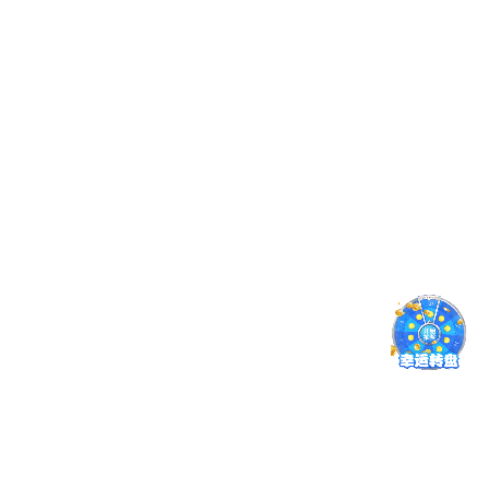
法。
3、个人风格与竞技精神
谈到个人风格，梅西以其灵动迅捷著称，无论是在场上的突
破还是传球，都展现出非凡天赋。他的小巧身躯却蕴藏着极
强爆发力，使他能够轻易穿透防线，为球队创造机会。同
时，他低调谦逊的人生态度，也是许多年轻人心中的榜样。
这种平衡使得他成为全球范围内极具吸引力的人物。
相较之下，费德勒比较为稳重而冷静，在场上展现出优雅而
精准的打击技巧。他擅长运用战术思维来应对各种局面，而
不是单纯依赖身体优势。在心理素质层面，费德勒面对压力
时表现出的镇定也是他成功的重要因素之一。此外，他常常
抱持乐观态度，这让他的职业生涯更加辉煌。
尽管两者风格截然不同，但他们共同具备追求卓越、不懈奋