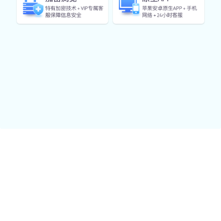
态。在过去几个赛季中，他们经历了多次人员变动，因此管
理层需要重新审视球队结构，以确定未来的发展方向。当
前，他们希望通过交易来提振球队实力，实现长期可持续发
展。
同时，管理层也意识到单靠年轻球员无法迅速提升竞争力。
因此，将一些年轻有潜力但尚未完全开发出来的球员放上交
易台，是他们的一种策略选择。他们希望通过这样的方式获
取一些即战力强或经验丰富的新援，从而加快重建步伐。
然而，这样的战略也伴随着风险。如果无法找到合适的交易
对象，那么原本期待通过交易实现转机的计划可能会落空。
而对于卡梅隆·托马斯来说，他虽然被放上交易名单，但这并
不代表他的前途就此黯淡，相反，这也是他展示自身价值的
一次机会。
3、交易市场动态分析