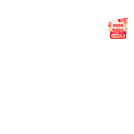
意，从而实现顺利转会或者更好地融入现有阵容中。
总结：
综上所述，目前篮网队寻求交易卡梅隆·托马斯但遭遇冷淡回
应，有多方面因素共同作用所致。一方面是由于他的成长还
处于阶段性发展中，在某些领域仍需弥补短板；另一方面则
是当前联盟内普遍关注即战力及成熟度，新秀球员面临较大
挑战。同时也要看到，每一次挫折都是一次成长契机，无论
最终去留如何，这对他而言都是宝贵经验积累过程的一部
分。
未来几个月内，如果卡梅隆·托马斯能够抓住机会，通过出色
表现增加自己的曝光率，那么他仍有可能扭转局面，实现职
业生涯新的突破。同时，也希望篮网队能够明确自己的发展
目标，在调整过程中找到最优解，共同迎接新挑战！