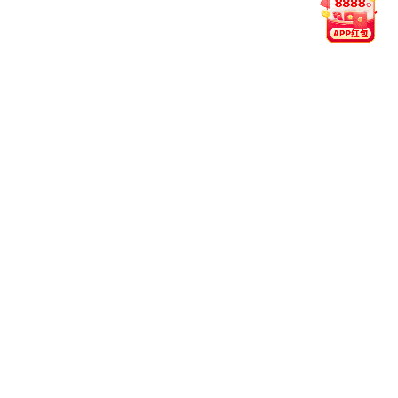
综上所述，无论是在火箭还是绿军时期，乌度卡都曾经面临
着末节被逆转这一普遍问题。其原因涉及到战术执行、心理
素质以及球队管理等多个方面。这些经历既是他执教生涯中
的一次次磨炼，也是未来发展的宝贵财富.
展望未来，只要能够认真总结经验教训，并结合实际情况不
断调整策略，相信乌度卡定会找到解决问题的方法，为火箭
队带来更好的成绩，同时也为自己的职业生涯增添浓墨重彩
的一笔.
分享到：