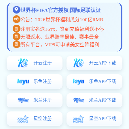
乌度卡执教火箭末节领先被逆转频繁绿
军时期同样遭遇困扰
2026-04-16 04:23
阅读 70 次