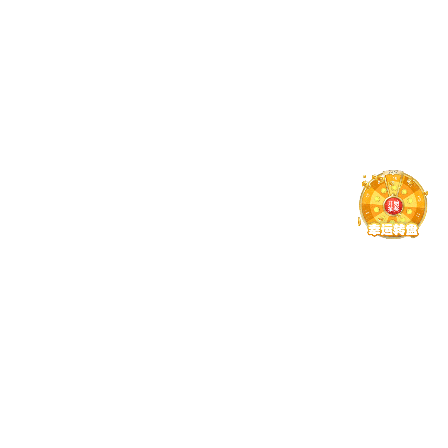
回顾乌度卡执教波士顿凯尔特人时期，他同样遭遇过类似的
问题。在多个重要赛事中，即使凯尔特人一度建立起领先优
势，但最终仍然因为松懈而被对手逆转。这无疑给他的执教
生涯增添了不少挑战，也让他意识到团队心理建设的重要
性。
在凯尔特人时期，尽管拥有一些经验丰富且实力强大的球
员，但由于缺乏稳定性和一致性，他们同样不能保证每场比
赛都能顺利获胜。这一经历使得乌度卡更加关注如何平衡团
队内不同角色之间的关系，以及如何激励年轻球员成长，提
高他们在高压环境下作出的判断能力。
通过这段经历，可以看到即使是在顶级联赛中，有效管理团
队情绪与心理状态依然是成功的重要因素之一。因此，在新
赛季中借鉴过去经验，对于提高当前火箭队表现至关重要。
4、展望未来改善措施