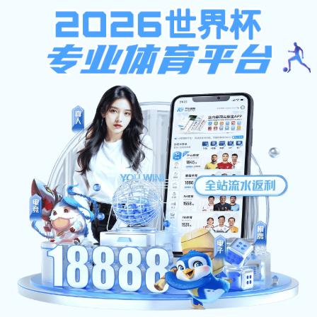
注册入口
必威足球
· 体育观看更便捷
连接你的赛事视野，打造球迷专属的数字主场。
必威足球
网页版
提供多终端支持、高清视频、 实时比分与赛事推
荐，让你随时随地畅享体育内容。
网页端入口
下载APP