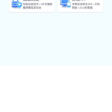
还涉及到对球员行为的管理。拜仁慕尼黑主帅曾多次强调团
队纪律的重要性，他认为每位队员都应该严格遵守训练规
程，并保持良好的个人形象。在这种情况下，奥利塞佩戴耳
钉无疑是在挑战教练设定的纪律底线。
此外，有效的管理方式可以提升球队士气。当队伍中的每位
成员都能自觉遵守纪律时，整个团队将更加团结一致，从而
提高竞技水平。因此，对于有违纪行为的球员，教练必须采
取相应措施，以维护球队秩序，并传递出正面的价值观。
然而，一味地禁止可能并不足够。如何以合理且有效的方法
引导年轻球员理解并接受这些规则，是教练需要面对的一大
挑战。只有通过沟通与教育，让他们明白背后的原因与价
值，才能真正实现纪律与自由之间的平衡。
3、赛事安全与风险考量