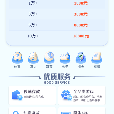
任，球队往往会对球员外观进行一定程度的规范。
其次，许多职业联赛都有关于选手着装和配饰的明确规定。
这些规范通常旨在确保选手在比赛及训练时展现出专业、整
洁的一面，从而增强观众对赛事的尊重。在此背景下，奥利
塞佩戴耳钉显然违背了这种职业规范，引发了教练的不满以
及媒体的广泛讨论。
此外，这种局势也使得年轻球员面临压力。他们需要在保持
个性与遵循团队规则之间找到平衡。尤其是在职业生涯初
期，如何适应这种文化和环境，将直接影响他们未来的发展
方向。因此，对奥利塞而言，这不仅是一次简单的违章行
为，更是其职业道路上的一次考验。
2、教练管理与球队纪律
教练作为球队管理的重要一环，其职责不仅包括战术安排，