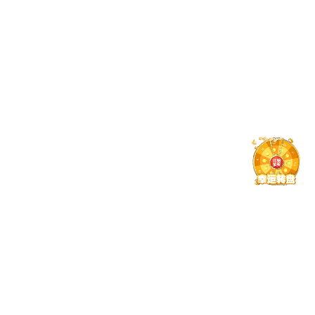
除去个人财务问题外，芬南与兄弟之间在房地产投资上的纠
纷同样令他苦恼。两人在过去曾合作进行房产投资，但由于
市场波动以及决策分歧，他们之间产生了严重分歧。起初，
两人抱有共同发展事业的美好愿景，但随之而来的融资困难
与市场下滑打击了他们原本乐观的预期。
这场法律纠纷不仅涉及金钱损失，更加深了兄弟间的信任危
机。在争执过程中，一方指责另一方没有履行约定，而另一
方则反驳称自己是在尽全力维护共同利益。这场撕裂关系的
争斗让家庭关系变得紧张，也给双方都带来了巨大的精神压
力。
此外，由于法律诉讼程序复杂且耗时费力，两人的问题并没
有迅速得到解决。相反，这一过程拖延时间，加重了双方的
不满情绪，使得矛盾愈演愈烈。从一个普通家庭关系演变成
公开争吵，让旁观者也开始感受到其中的不适与无奈。