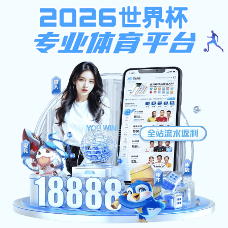
注册入口
必威足球
· 体育观看更便捷
连接你的赛事视野，打造球迷专属的数字主场。
必威足球
网页版
提供多终端支持、高清视频、 实时比分与赛事推
荐，让你随时随地畅享体育内容。
网页端入口
下载APP