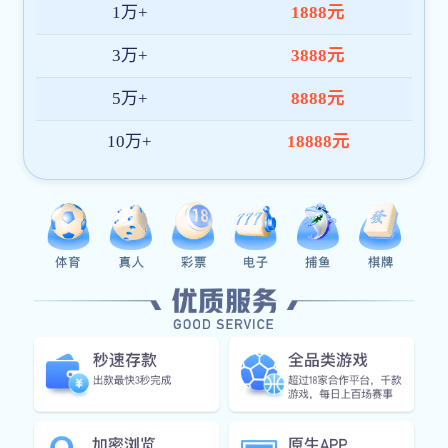
机会，但这一次，他仅仅在上半场拿下了6分，这对于他的
表现来说无疑是一个巨大的挑战。
除了投篮命中率外，布克在进攻端的组织能力也受到了一定
程度的限制。他频繁遭遇对方防守球员的包夹，使得他很难
找到突破口。此外，由于心理压力较大，他在一些关键时刻
选择了过于保守的策略，导致无法有效发挥自己的优势。
然而，即便是在这样的低迷状态下，布克依然展现出了领导
力。在暂停期间，他积极鼓励队友，并尝试调整战术来适应
当前局势。这种精神不仅激励了队友，也为后续比赛奠定了
基础，让大家意识到团队协作的重要性。
2、队友们的出色发挥
面对布克的不佳表现，其他队员纷纷站出来承担起责任，他
们用实际行动证明了团队合作的重要性。例如，在外围投射