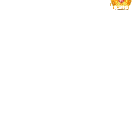
一。在这一点上，本场比赛给我们提供了生动实例。虽然布
克在上半场表现不佳，但他的队友通过出色配合弥补了他的
不足，使得整个球队保持竞争力。
随着时间推移，队友们逐渐发现如何利用自己擅长的位置进
行有效衔接。一些快攻转换和挡拆配合使得进攻流畅度提
高，让敌方防线疲于奔命。同时，他们也善于根据比赛形势
进行调整，以此最大化地发挥每个人独特优势。
这种高度默契不仅体现在赛季初期，更是经过长期磨炼所形
成。因此，即便单个球员出现问题，只要团队保持高度协
调，就能迅速弥补短板，实现整体战斗力提升。《篮球》运
动向我们展示出的正是这种团结与合作所带来的力量，这也
是为何优秀球队总能脱颖而出的原因之一。
4、总结与启示