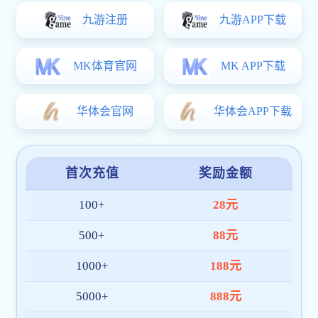
首页
体育快讯
正文
在一场引人注目的篮球比赛中，布克的表现成为了焦点。尽
管他在上半场状态低迷，仅仅得到了6分，但他的队友们却
展现出了不凡的实力和协调配合，帮助球队取得了良好的表
现。本篇文章将围绕布克的低迷状态及其对球队的影响进行
深入分析。首先，我们将探讨布克本场比赛中的发挥情况，
其次分析队友们如何支持他并提升整体表现，接着讨论布克
与队友之间的默契配合，以及最后总结整个事件带来的启
示。通过这些方面的详细阐述，我们期望能够更全面地理解
这场比赛及其背后的故事。
1、布克的状态解析
在本场比赛的一开始，布克似乎并没有进入状态，他的投篮
命中率显著降低，这让球迷和教练都感到意外。作为球队的
重要得分手，布克往往能够凭借自己的个人能力为球队创造