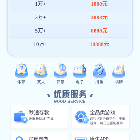
克莱因在本赛季表现出色，是独行侠队伍中的关键球员之
一。他不仅具备良好的得分能力，还能有效参与防守，为球
队提供全方位支持。因此，他的缺席让很多球迷感到非常遗
憾，也让教练组面临不小的挑战。
此次受伤也引起了媒体和专家们的关注，他们纷纷分析这一
伤情可能对克莱因及其团队造成的长期影响。在职业体育
中，运动员频繁遭遇伤病，这不仅影响竞技状态，还可能导
致心理压力增加，因此需要给予充分重视。
2、球队应对措施
面对克莱因的缺席，独行侠队迅速采取了一系列应对措施。
首先，教练组紧急调整了战术布局，将更多进攻任务分配给
其他球员。此外，替补球员们也获得了更多上场机会，以确
保球队能够保持竞争力。