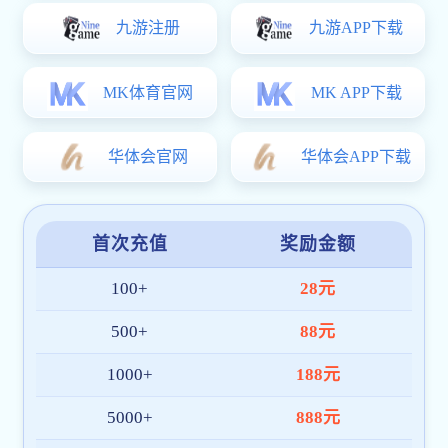
首页
体育快讯
正文
近日，克莱因因右内收肌受伤缺席今日对阵雷霆的比赛，独
行侠官方对此进行了确认。这一消息无疑引发了球迷的广泛
关注和讨论。克莱因作为球队的重要成员，其健康状况直接
影响到球队的整体表现。本文将从多个方面对这一事件进行
详细阐述，包括克莱因的受伤情况、球队应对措施、对比赛
的影响以及未来恢复展望等，以帮助读者更全面地理解这一
事件。
1、克莱因受伤背景
克莱因在最近的一场训练中不慎受伤，经过队医检查后被诊
断为右内收肌拉伤。这种类型的伤势通常发生在运动员进行
剧烈活动时，尤其是在快速改变方向或高强度训练中更为常
见。对于篮球运动员而言，腿部肌肉的健康至关重要，因为
这直接关系到他们在场上的灵活性和爆发力。