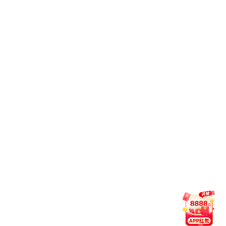
回归训练。而如果恢复顺利，他甚至可能赶上即将到来的关
键赛事。
与此同时，独行侠管理层也表示，将密切关注他的恢复过
程，并根据需要提供支持与资源。俱乐部希望通过专业化管
理，使每位运动员都能得到最好的照顾和保障，从而延长他
们职业生涯并提升竞技状态。
当然，在康复过程中，也希望克莱因保持积极心态，通过精
神力量激励自己，加速恢复进程。同时，他也可以借此机会
加强身体素质，提高自身综合能力，为未来重返赛场做好充
分准备。这样不仅有助于个人发展，也为整个球队注入新的
活力和动力。
总结：
总之，克莱因因为右内收肌受伤而缺席今天与雷霆队的比
赛，不仅给他本人带来了困扰，也让整个独行侠团队面临新