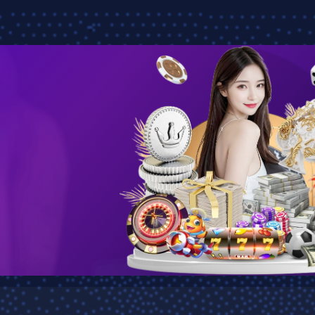
威足球
· 体育观看更
球迷专属的数字主场。
必威足球网页版
提供多终端支持
赛事推荐，让你随时随地畅享体育内容。
网页端入口
下载APP