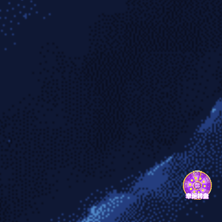
举一动都会受到媒体和公众高
记自己的祖国，以及作为国家
国家队的支持。
的前锋，也是全队士气的重要
而提升整个团队的实力。
。因此，无论是在何时何地，
对埃及国家队而言，这是一次