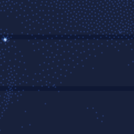
萨拉赫直接飞往开罗与埃及队会合
2026-05-28 13:52
阅读 69 次