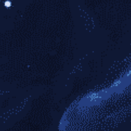
能增强球队凝聚力，还能激励其他球员更加努力备战，提高整体
来说，这种行为显示出球员对于自己身份认同感的重要性。虽然
不容忽视。因此，这或许会促使更多外国球员关注自己在国际舞
次事件可能会吸引更多品牌赞助商关注沙特联赛和阿根廷足球。
提供了更多机会。不过，各方期待看到的是运动精神而非单纯追
件解读
体纷纷对此进行了深入探讨。有些评论认为，此次选择体现了萨
人提出质疑，认为这样的决定是否会影响其在俱乐部的发展，以
前复杂多变的大环境下，这种决策反映出运动员要学会权衡个人
时候，每一个决定都可能产生深远影响，因此需谨慎考量。