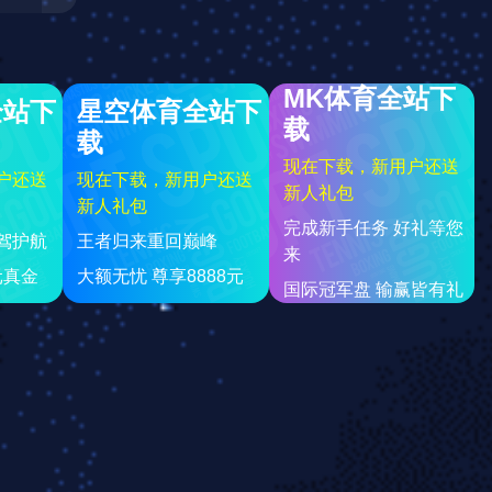
拉赫选择直接飞往开罗与埃及
界对其未来发展的种种猜测。
能带来的影响以及媒体对此事
得了全球球迷的喜爱。从小在
浦，他更是成为球队的重要核
埃及队闯入世界杯，并为国家
瞩目。