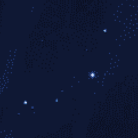
心角色，萨拉赫经常需要在俱乐部和国度之间做出平衡。他的一
也显得格外重要。
紧密关系
家队之间有着深厚的情感纽带。尽管身处海外，但他始终没有忘
关键赛事前夕，他选择回到开罗，这无疑是向全国人民表明他对
其他球员之间建立了良好的沟通和合作关系。他不仅是一名优秀
，他常常发挥积极作用，将自己的丰富经验传授给年轻球员，从
管理层对他的信任上，他们相信他的能力能够引导球队走向胜利
是愿意履行自己的职责。
来的影响
往吉达，而是直接飞往开罗，会对各方产生怎样影响呢？首先，