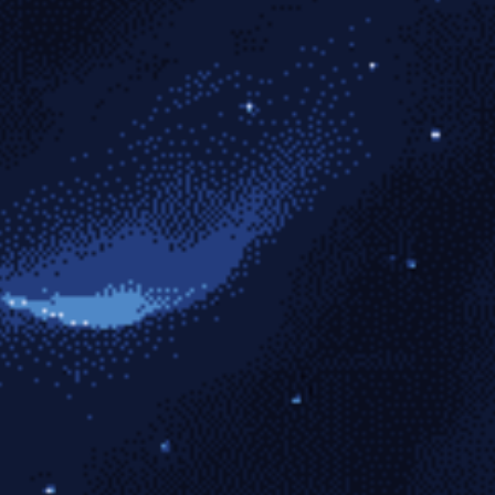
最终，不论舆论如何评判，
奇篇章，同时为家乡父老带
总结：
综上所述，“外媒报道萨拉赫
运动员背后复杂的人际关系
我；而他与国家队间紧密且
思考运动全球化时代下运动
最后，通过媒体对此事件进
份对故土、对事业永恒不变
分享到：