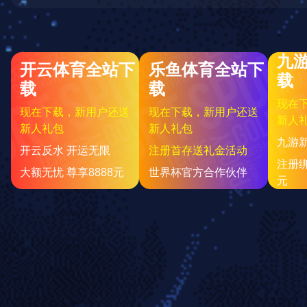
首页
体育快讯
正
近日，外媒报道埃及足球明
国家队会合，而不前往沙特
本文将从四个方面详细阐述
件的解读。通过这些分析，
1、萨拉赫的职
穆罕默德·萨拉赫是当今足球
埃及成长，萨拉赫凭借自己
心，帮助球队获得多个荣誉
此外，萨拉赫不仅在俱乐部
争光。作为团队中的领袖，