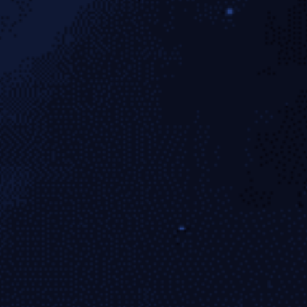
现…
会
会展开了积极洽谈，同时也关注到...
重
各大豪门球队，尤其是在高强度的...