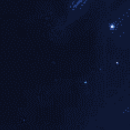
第三个方面是关于球员状态
队的整体表现。如果库里能
领袖，对于年轻球员成长也
反观湖人，则面临着伤病风
他们无法百分百发挥时，对
人在分析过程中提到的一大
因此，对于任何一支争冠球
中拥有更多期待。
4、历史交锋记
最后，一个不可忽视的重要
比例来看，勇士略占上风。
实际上它是决定比赛结果的
此外，在关键赛事中，如季