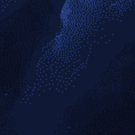
更加了解。然而，相较于湖人的辉煌历史，现在看来，无论是在
差距也进一步巩固了媒体人的观点，即目前勇士优于湖人。
可以发现勇士在面对湖人时确实占据了一定优势，为其在未来对
以看到金州勇士队在多个层面均展现出超越洛杉矶湖人的潜力。
记录，各种因素共同指向一个结论：如果库里能够避免伤病，那
仅如此，这样的局面也预示着新一轮联盟格局可能发生变化，而
皆有可能。即便如今形势看似明朗，但实际比赛中的变数仍然很
挑战，以确保自身能够发挥出最佳水平。而这份不确定性正是N
新赛季的发展动态。