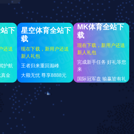
媒体人对两支球队的实力进行
康状态，将使得勇士队具备更
态以及历史交锋记录，通过这
·汤普森和德拉蒙德·格林也都
。他们的存在使得勇士队在攻
度相对较薄。一旦主力球员出
，在轮换时可以有效降低主力