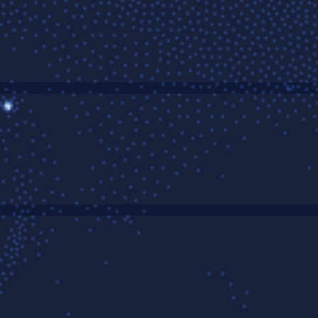
勇士队实力超湖人库里若无伤病
2026-05-29 19:51
阅读 80 次