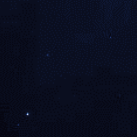
主场迎战独行侠乔治因伤缺阵恩
在即将到来的主场比赛中，球队将迎战
2026-03-09
心境转变40岁C罗谈世界杯不再
在足球的世界中，克里斯蒂亚诺·罗纳
2026-08-02
森林狼热闹场面下缺乏华子显露
本文将深入探讨“森林狼热闹场面下缺
2026-05-08