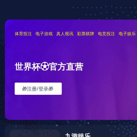
必
连接你的赛事视野，打造