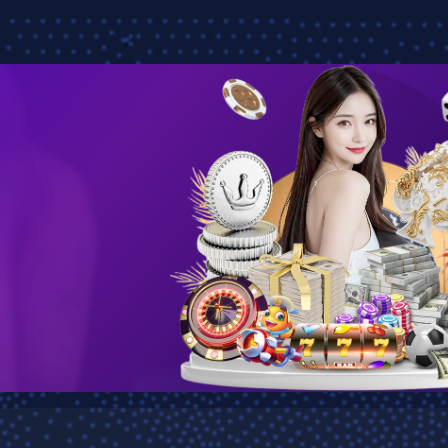
威足球
· 体育观看更
球迷专属的数字主场。
必威足球网页版
提供多终端支持
赛事推荐，让你随时随地畅享体育内容。
网页端入口
下载APP