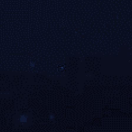
比
强敌独行侠，然而队伍却面临不小...
是
尔多（C罗）是一位传奇人物，经历了...
出
乏华子显露出球队的粗糙与不...