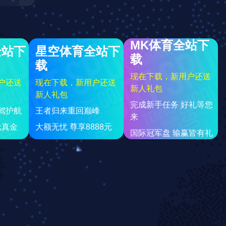
觉太棒了，并特别提到了麦迪
逊之间的合作、复出后对球队
他如何在逆境中获得支持以及
。
段时间对于他来说是充满挑战
出并不是一件容易的事情。
身体状态，以期能够以最佳状
来的挑战。
，不仅是对自己的一次挑战，