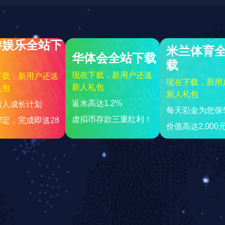
文
场的消息引发了广泛关注。他在接受采访时表示，重返赛场的感
个方面对此进行详细阐述，包括德勒古欣的复出背景、他与麦迪
反应。这些内容不仅展现了德勒古欣个人经历的转折，还揭示了
分析，我们能够更好地理解这位运动员在职业生涯中的重要时刻
复出背景
运动员，但过去一段时间由于伤病，他不得不暂时离开赛场。这
体上的恢复，更要克服心理上的压力。在这样的情况下，选择复
德勒古欣进行了长时间的恢复训练。他每天都在努力提升自己的
的训练，他不断调整自己的状态，让自己逐渐适应高强度比赛带
古欣感受到了一种久违的兴奋感。他开始意识到，即将重返赛场