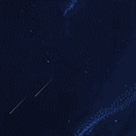
也是为球队贡献力量的重要
2、麦迪逊对他
在德勒古欣康复期间，麦迪
验，还常常鼓励德勒古欣，
两名球员之间建立起良好的
在技战术方面得到了很大的
础。
此外，在心理层面上，麦迪
慰的话语，让他感受到团队
3、复出后对球
随着德勒古欣即将回归球队