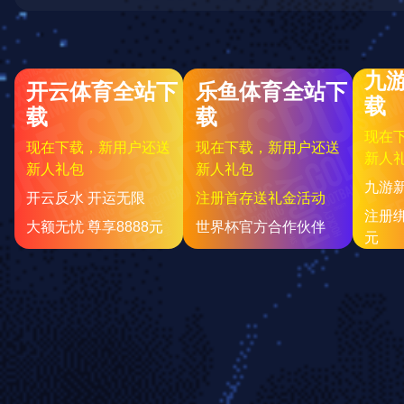
首页
体育快讯
正
德勒古欣即将复出，重返赛
逊对他的帮助。本文将从四
的影响，以及球迷和媒体的
未来的发展潜力。通过深入
1、德勒古欣的
德勒古欣是一位备受瞩目的
和困难的。他不仅要面对身
为了能够再次回到比赛中，
态重新亮相。通过艰苦卓绝
随着康复进程的推进，德勒