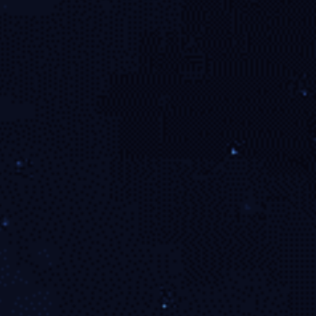
下一篇
文班在与MVP竞争对手交锋中展现