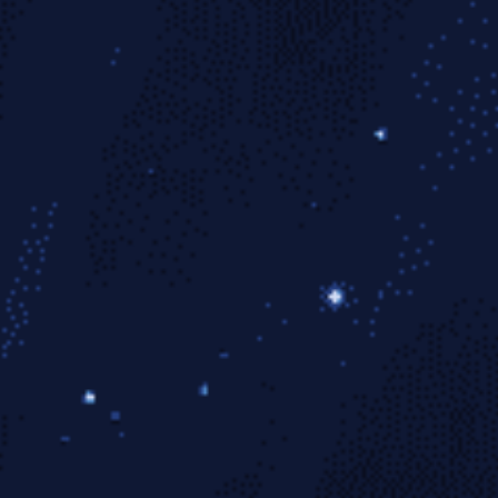
机会。因此，他对未来充满期待，希望能凭借自己的努力为球队
的帮助
逊作为他的队友给予了他极大的支持。在训练过程中，麦迪逊不
让他保持积极向上的心态。这样的友情和支持，对德勒古欣来说
沟通，使得他们可以互相学习。在许多训练细节上，麦迪逊针对
提升。他们一起训练、一起探讨战术，使得彼此间建立起深厚的
逊也成为了德勒古欣的重要支柱。在面对外界压力和自身恐惧时
的重要性与归属感。这份情谊使得德勒古欣更加坚定了重返赛场
队的影响
，可以预见他的到来将会给球队注入新的活力。他是一名技术全