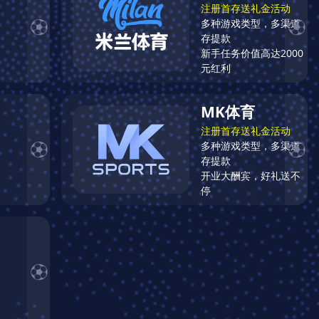
迪逊帮了我很多