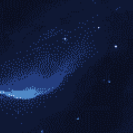
能更顺利地克服困境，实现
足球圈内人士普遍看好德勒
同样体现在俱乐部管理层，
总结：
综上所述，德勒古欣即将复
机遇。在这个过程中，与麦
优化战术组合与增强团队凝
未来，我们期待看到一个全
敢追梦，在人生道路上不断
里程碑式的一步！
分享到：