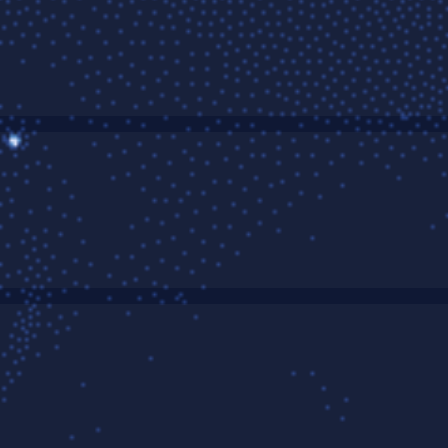
勒古欣：重返赛场感觉太棒了，麦
2026-06-01 01:57
阅读 75 次