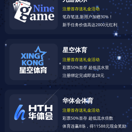
即将复出！德