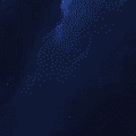
自我价值。
古欣未来的发展，他们认为只要保持健康状态，就一定能重新找
他们明确表示愿意全力支持其复出，以保证其顺利融入团队，再
出的消息令人振奋，这不仅标志着他个人职业生涯的新阶段，也
迪逊之间建立起来深厚友谊无疑是一个重要因素，它为他的成长
聚力，他也势必为俱乐部带来显著变化，引领团队迈向新的辉煌
新的德勒古欣，在赛场上绽放光彩。同时，也希望通过此次经历
超越自我，实现目标。正如每一次逆境都是成长的一部分，相信