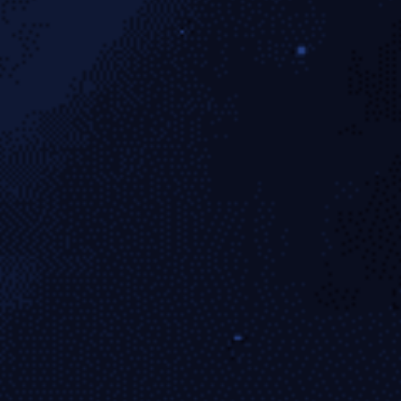
夺…
豪分
队的“隐形力量”，他们在关键时...
将