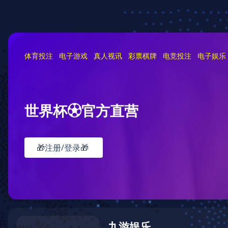
必
连接你的赛事视野，打造