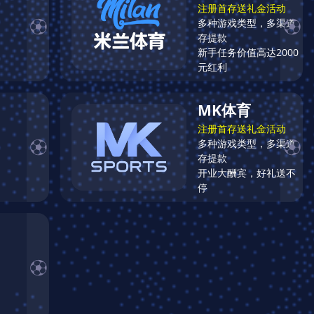
光明值得期待