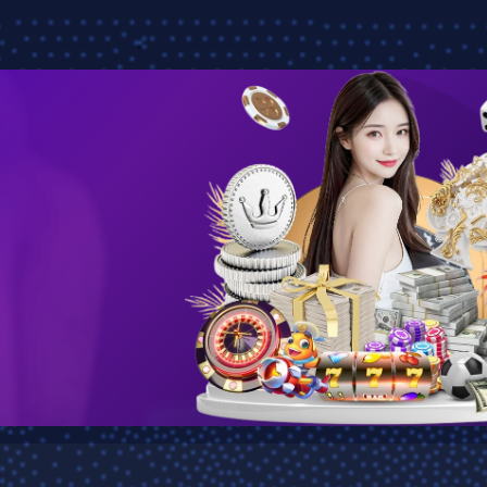
威足球
· 体育观看更
球迷专属的数字主场。
必威足球网页版
提供多终端支持
赛事推荐，让你随时随地畅享体育内容。
网页端入口
下载APP