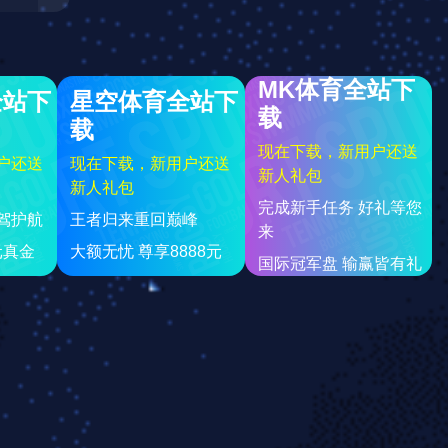
时的优势。本文将从四个方面
素质在关键时刻如何发挥作
成就。通过这些分析，我们可
无论是三分球还是中距离跳
的身高优势进行有效进攻，这
强硬防守时，他总能保持冷
对手难以预测他下一步动作。