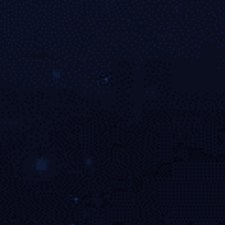
篮板
造着新的纪录。近日，丹佛掘金队的...
诞
奥登共同分享了一段温馨的时光...
联系我们
快速导航
北省江汉区解放路238号16栋
App下载
0室 上海市历下区建设路34号26
关于我们