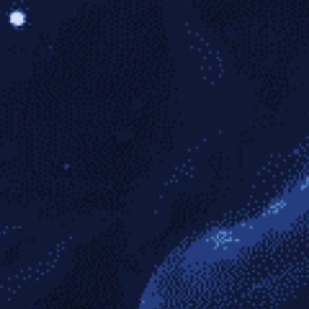
班恰恰明白这一点。他不仅注重个人数据，更加关注整体团队表
良好的得分条件。这样的自我牺牲精神使得球队整体配合更加流
的领导才能。他善于沟通，总是乐于分享自己的见解和经验，与
指导其他队员，使他们共同成长。这样的领导风范为球队注入了
。
才能，使得文班成为球队不可或缺的一部分。他不单单是一名明
面对强大的MVP竞争者时，这样的人格魅力也让他赢得了尊重
力与成就展望
实力让我们不得不关注他的未来发展潜力。如今他已经证明自己
，并不断提升技能，就有可能成为联盟中的超级巨星。他年轻而
练和提高自身水平。
续支持下，相信文班会得到更好的培养资源，以帮助其尽快成长