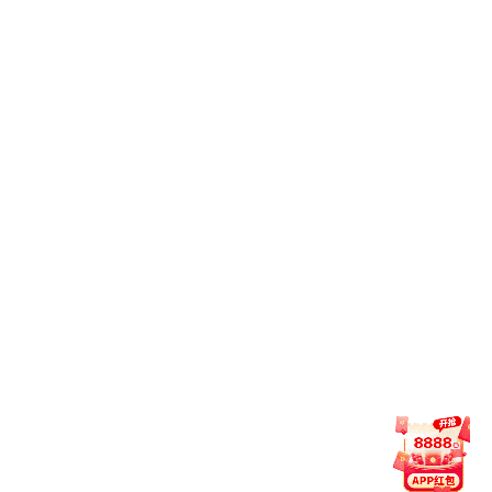
不断完善自身体系，他们将会在季后赛中拥有更大的竞争优
势。此外，如果他们能进一步挖掘其他年轻球员潜力，将会
使阵容更加深厚，有利于长远发展。
Buker 的优秀表现若能持续下去，加上其他角色球员稳定输
出，这支球队将会朝着总冠军目标奋勇前行。同时，加强替
补席深度也是管理层需要关注的问题，这样才能确保在漫长
赛季中的持久竞争力。
总而言之，在当今快节奏且竞争激烈联盟环境下，太阳队展
示出的灵活应变能力与团结一致精神，为他们赢取胜利奠定
基础。如果能顺利维持当前势头，他们很可能将在未来赛季
里走得更远，实现夺冠梦想。
总结：
综上所述，在缺乏传统控卫背景下，太阳队凭借着灵活多变
的战术安排及各个位置间紧密合作，实现了流畅高效运转。