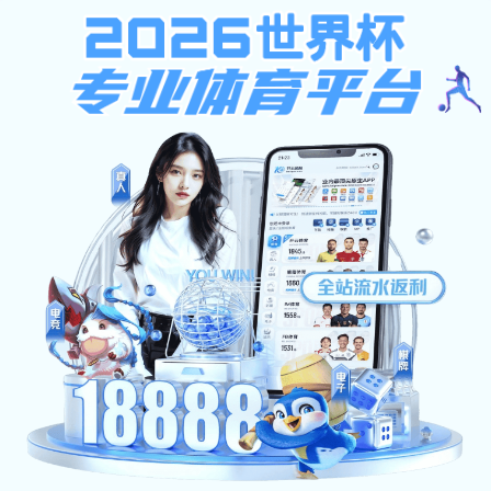
注册入口
必威足球
· 体育观看更便捷
连接你的赛事视野，打造球迷专属的数字主场。
必威足球
网页版
提供多终端支持、高清视频、 实时比分与赛事推
荐，让你随时随地畅享体育内容。
网页端入口
下载APP